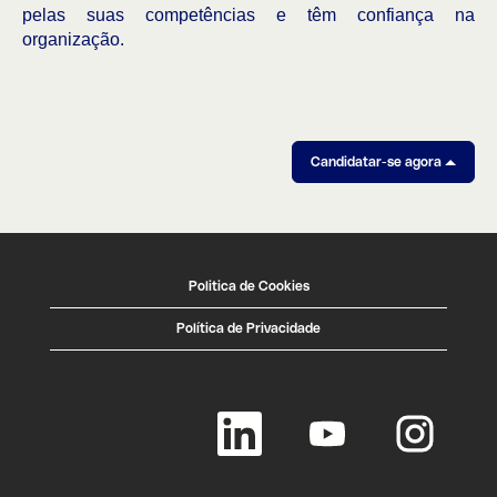
pelas suas competências e têm confiança na
organização.
Candidatar-se agora
Politica de Cookies
Política de Privacidade
A
A
A
b
b
b
r
r
r
e
e
e
n
n
n
u
u
u
m
m
m