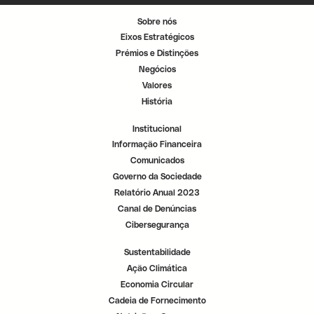
n
n
n
o
o
o
Sobre nós
v
v
v
o
o
o
Eixos Estratégicos
s
s
s
e
e
e
Prémios e Distinções
p
p
p
a
a
a
Negócios
r
r
r
a
a
a
Valores
d
d
d
o
o
o
História
r
r
r
.
.
.
Institucional
Informação Financeira
Comunicados
Governo da Sociedade
Relatório Anual 2023
Canal de Denúncias
Cibersegurança
Sustentabilidade
Ação Climática
Economia Circular
Cadeia de Fornecimento