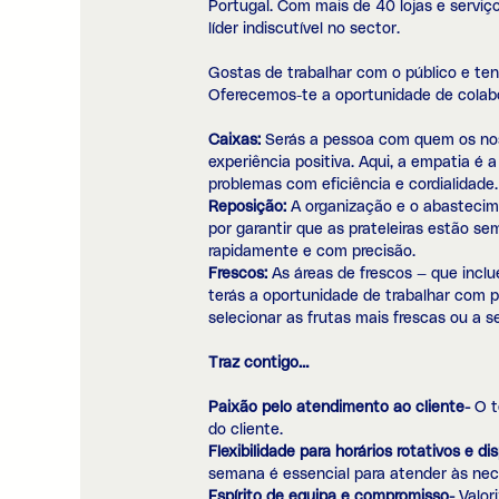
Portugal. Com mais de 40 lojas e servi
líder indiscutível no sector.
Gostas de trabalhar com o público e ten
Oferecemos-te a oportunidade de colabo
Caixas:
Serás a pessoa com quem os nos
experiência positiva. Aqui, a empatia é 
problemas com eficiência e cordialidade.
Reposição:
A organização e o abastecim
por garantir que as prateleiras estão s
rapidamente e com precisão.
Frescos:
As áreas de frescos — que inclue
terás a oportunidade de trabalhar com p
selecionar as frutas mais frescas ou a se
Traz contigo…
Paixão pelo atendimento ao cliente-
O t
do cliente.
Flexibilidade para horários rotativos e d
semana é essencial para atender às nece
Espírito de equipa e compromisso-
Valor