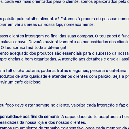
ços, cada vez mais orientados para o cliente, somos apaixonados pe
s paixão pelo retalho alimentar? Estamos à procura de pessoas como 
rar em várias áreas da nossa loja, nomeadamente:
sos clientes interagem no final das suas compras. O teu papel é fu
a palavra-chave. Deverás ouvir ativamente as necessidades dos cliente
 O teu sorriso fará toda a diferença!
ento adequado dos produtos são essenciais para o sucesso da nossa l
empre cheias e bem organizadas. A atenção aos detalhes é crucial, as
m talho, charcutaria, padaria, frutas e legumes, peixaria e cafetaria 
rodutos de alta qualidade e atender os clientes com paixão. Seja a p
rvir um café delicioso!
eu foco deve estar sempre no cliente. Valoriza cada interação e faz o
isponibilidade aos fins de semana-
A capacidade de te adaptares a horár
ssidades da nossa loja e dos nossos clientes.
izamos um ambiente de trabalho colaborativo, onde cada membro da eq