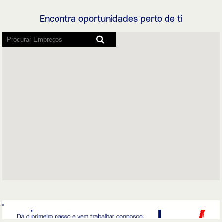
Encontra oportunidades perto de ti
Os
leitores
de
ecrã
não
podem
ler
o
seguinte
mapa
pesquisável.