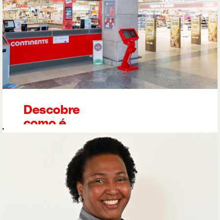
Descobre
como é
trabalhar
no
Continente
O
Continente
é a
nossa insígnia de
hipermercados de
retalho alimentar.
Com mais de 40