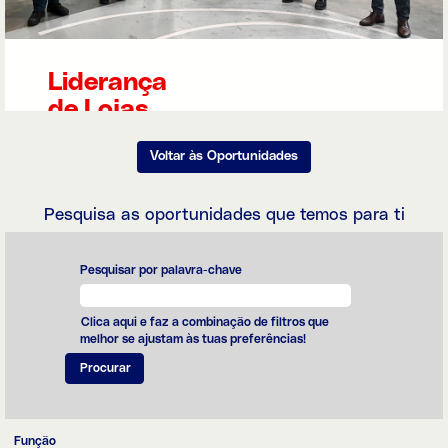
saco dos clientes.
Para garantir que
as nossas
pessoas são
especialistas de
Liderança
retalho alimentar,
de Lojas
apostamos todos
os dias na
formação
A liderança em
Voltar às Oportunidades
contínua.
contexto de
retalho requer um
forte sentido
Pesquisa as oportunidades que temos para ti
comercial e foco
nas pessoas:
mais do que
coordenar as
Pesquisar por palavra-chave
operações,
queremos que as
nossas lideranças
Clica aqui e faz a combinação de filtros que
consigam
melhor se ajustam às tuas preferências!
envolver, inspirar
e acompanhar de
perto as suas
equipas.
Função