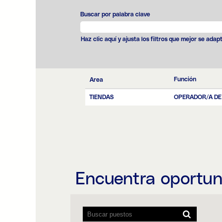
Buscar por palabra clave
Haz clic aquí y ajusta los filtros que mejor se adap
Función
Area
TIENDAS
OPERADOR/A DE
Encuentra oportun
Los
lectores
de
pantalla