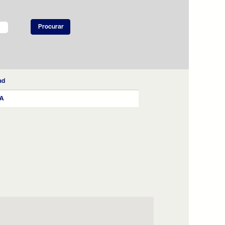
ad
RA