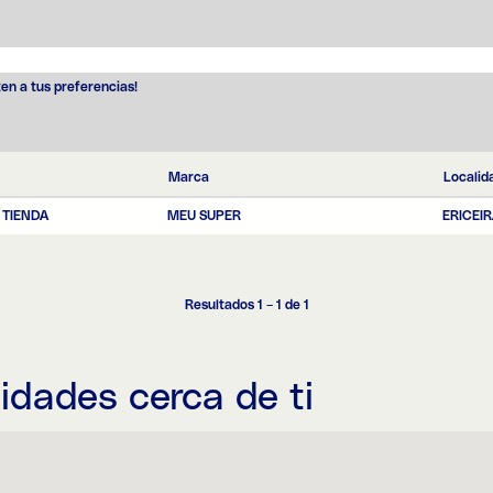
ten a tus preferencias!
Marca
Localid
 TIENDA
MEU SUPER
ERICEI
Resultados
1 – 1
de
1
idades cerca de ti