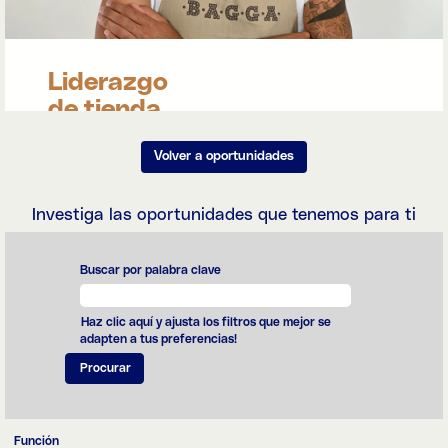
llena de sabor.
Liderazgo
de tienda
Nuestros Líderes
Volver a oportunidades
de tienda hacen
mucho más que
dirigir a sus
Investiga las oportunidades que tenemos para ti
equipos: también
buscan
garantizar la
energía de las
Buscar por palabra clave
personas que
coordinan, porque
sólo así podemos
Haz clic aquí y ajusta los filtros que mejor se
convertir cada
adapten a tus preferencias!
día en una
experiencia
memorable para
nuestros clientes.
Función