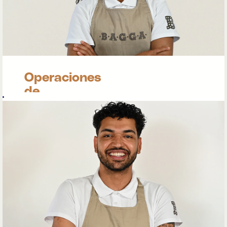
oportunidad de
brindar cada día
un excelente
servicio al cliente.
Únete a nosotros
Operaciones
de
cafetería
Nuestro equipo
de Operaciones
de Cafetería no
se pasa el día
haciendo cafés y
sirviendo a los
clientes: también
se encarga de
tareas esenciales
para garantizar
que cada visita
sea una
experiencia única