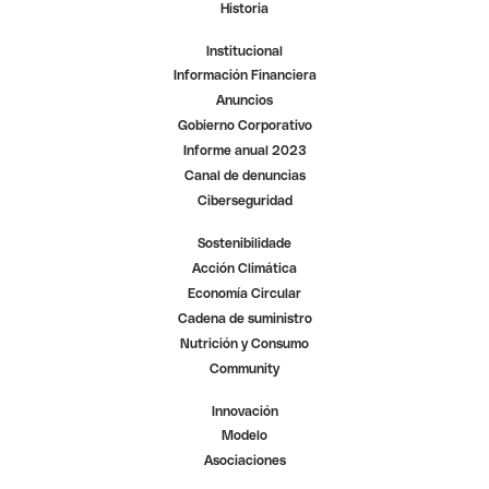
s
s
s
Historia
t
t
t
a
a
a
ñ
ñ
ñ
Institucional
a
a
a
.
.
.
Información Financiera
Anuncios
Gobierno Corporativo
Informe anual 2023
Canal de denuncias
Ciberseguridad
Sostenibilidade
Acción Climática
Economía Circular
Cadena de suministro
Nutrición y Consumo
Community
Innovación
Modelo
Asociaciones