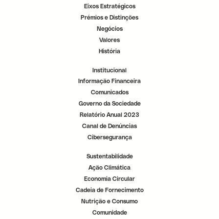
o
o
o
Eixos Estratégicos
s
s
s
e
e
e
Prémios e Distinções
p
p
p
a
a
a
Negócios
r
r
r
a
a
a
Valores
d
d
d
o
o
o
História
r
r
r
.
.
.
Institucional
Informação Financeira
Comunicados
Governo da Sociedade
Relatório Anual 2023
Canal de Denúncias
Cibersegurança
Sustentabilidade
Ação Climática
Economia Circular
Cadeia de Fornecimento
Nutrição e Consumo
Comunidade