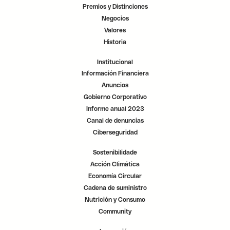
u
u
u
Premios y Distinciones
e
e
e
v
v
v
Negocios
a
a
a
p
p
p
Valores
e
e
e
s
s
s
Historia
t
t
t
a
a
a
ñ
ñ
ñ
Institucional
a
a
a
.
.
.
Información Financiera
Anuncios
Gobierno Corporativo
Informe anual 2023
Canal de denuncias
Ciberseguridad
Sostenibilidade
Acción Climática
Economía Circular
Cadena de suministro
Nutrición y Consumo
Community