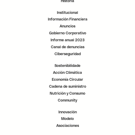
Historia
t
t
t
a
a
a
ñ
ñ
ñ
Institucional
a
a
a
.
.
.
Información Financiera
Anuncios
Gobierno Corporativo
Informe anual 2023
Canal de denuncias
Ciberseguridad
Sostenibilidade
Acción Climática
Economía Circular
Cadena de suministro
Nutrición y Consumo
Community
Innovación
Modelo
Asociaciones