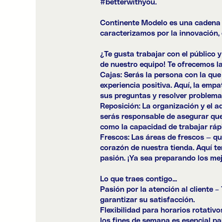
#
betterwithyou
.
Continente Modelo es una cadena 
caracterizamos por la innovación, 
¿Te gusta trabajar con el público 
de nuestro equipo! Te ofrecemos l
Cajas: Serás la persona con la que
experiencia positiva. Aquí, la emp
sus preguntas y resolver problemas
Reposición: La organización y el a
serás responsable de asegurar que l
como la capacidad de trabajar ráp
Frescos: Las áreas de frescos — que
corazón de nuestra tienda. Aquí te
pasión. ¡Ya sea preparando los mej
Lo que traes contigo...
Pasión por la atención al cliente –
garantizar su satisfacción.
Flexibilidad para horarios rotativ
los fines de semana es esencial pa