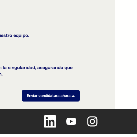
uestro equipo.
n la singularidad, asegurando que
n.
Enviar candidatura ahora
S
S
S
e
e
e
a
a
a
b
b
b
r
r
r
e
e
e