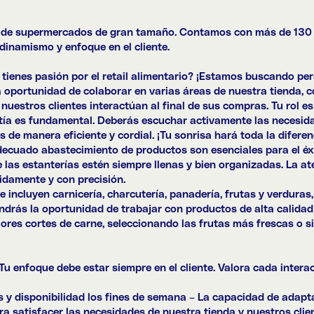
de supermercados de gran tamaño. Contamos con más de 130 ti
dinamismo y enfoque en el cliente.
y tienes pasión por el retail alimentario? ¡Estamos buscando p
a oportunidad de colaborar en varias áreas de nuestra tienda, 
 nuestros clientes interactúan al final de sus compras. Tu rol e
atía es fundamental. Deberás escuchar activamente las necesida
 de manera eficiente y cordial. ¡Tu sonrisa hará toda la diferen
decuado abastecimiento de productos son esenciales para el éxit
as estanterías estén siempre llenas y bien organizadas. La aten
idamente y con precisión.
 incluyen carnicería, charcutería, panadería, frutas y verduras,
ndrás la oportunidad de trabajar con productos de alta calidad 
ores cortes de carne, seleccionando las frutas más frescas o si
 Tu enfoque debe estar siempre en el cliente. Valora cada intera
os y disponibilidad los fines de semana – La capacidad de adapta
ra satisfacer las necesidades de nuestra tienda y nuestros clie