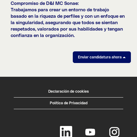
Compromiso de D&I MC Sonae:
Trabajamos para crear un entorno de trabajo
basado en la riqueza de perfiles y con un enfoque en
la singularidad, asegurando que todos se sientan
respetados, valorados por sus habilidades y tengan
confianza en la organización.
Enviar candidatura ahora
Declaración de cookies
Política de Privacidad
S
S
S
e
e
e
a
a
a