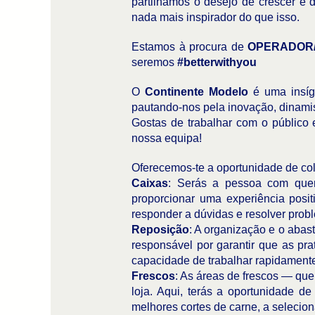
partilhamos o desejo de crescer e 
nada mais inspirador do que isso.
Estamos à procura de
OPERADOR/
seremos
#betterwithyou
O
Continente Modelo
é uma insí
pautando-nos pela inovação, dinamis
Gostas de trabalhar com o público 
nossa equipa!
Oferecemos-te a oportunidade de co
Caixas
: Serás a pessoa com quem
proporcionar uma experiência posit
responder a dúvidas e resolver proble
Reposição
: A organização e o abas
responsável por garantir que as pr
capacidade de trabalhar rapidament
Frescos
: As áreas de frescos — que 
loja. Aqui, terás a oportunidade d
melhores cortes de carne, a seleciona