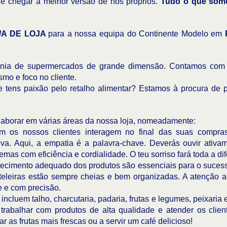
de chegar à melhor versão de nós próprios.
Tudo o que som
A DE LOJA
para a nossa equipa do Continente Modelo em
gnia de supermercados de grande dimensão. Contamos com 
mo e foco no cliente.
e tens paixão pelo retalho alimentar? Estamos à procura de 
laborar em várias áreas da nossa loja, nomeadamente:
 os nossos clientes interagem no final das suas compras
iva. Aqui, a empatia é a palavra-chave. Deverás ouvir ativa
mas com eficiência e cordialidade. O teu sorriso fará toda a di
tecimento adequado dos produtos são essenciais para o sucess
ateleiras estão sempre cheias e bem organizadas. A atenção a
e e com precisão.
incluem talho, charcutaria, padaria, frutas e legumes, peixaria
e trabalhar com produtos de alta qualidade e atender os clie
r as frutas mais frescas ou a servir um café delicioso!