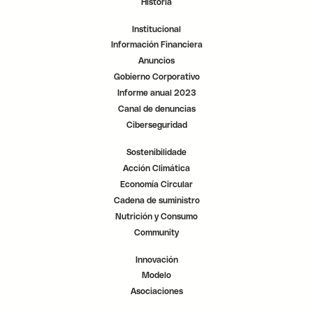
Historia
t
t
t
a
a
a
ñ
ñ
ñ
Institucional
a
a
a
.
.
.
Información Financiera
Anuncios
Gobierno Corporativo
Informe anual 2023
Canal de denuncias
Ciberseguridad
Sostenibilidade
Acción Climática
Economía Circular
Cadena de suministro
Nutrición y Consumo
Community
Innovación
Modelo
Asociaciones