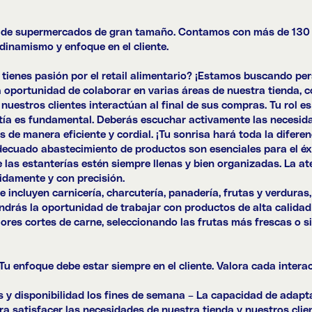
de supermercados de gran tamaño. Contamos con más de 130 ti
dinamismo y enfoque en el cliente.
y tienes pasión por el retail alimentario? ¡Estamos buscando p
a oportunidad de colaborar en varias áreas de nuestra tienda, 
 nuestros clientes interactúan al final de sus compras. Tu rol e
atía es fundamental. Deberás escuchar activamente las necesida
 de manera eficiente y cordial. ¡Tu sonrisa hará toda la diferen
decuado abastecimiento de productos son esenciales para el éxit
as estanterías estén siempre llenas y bien organizadas. La aten
idamente y con precisión.
 incluyen carnicería, charcutería, panadería, frutas y verduras,
ndrás la oportunidad de trabajar con productos de alta calidad 
ores cortes de carne, seleccionando las frutas más frescas o si
 Tu enfoque debe estar siempre en el cliente. Valora cada intera
os y disponibilidad los fines de semana – La capacidad de adapta
ra satisfacer las necesidades de nuestra tienda y nuestros clie