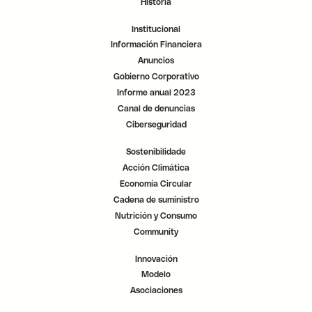
Historia
t
t
t
a
a
a
ñ
ñ
ñ
Institucional
a
a
a
.
.
.
Información Financiera
Anuncios
Gobierno Corporativo
Informe anual 2023
Canal de denuncias
Ciberseguridad
Sostenibilidade
Acción Climática
Economía Circular
Cadena de suministro
Nutrición y Consumo
Community
Innovación
Modelo
Asociaciones