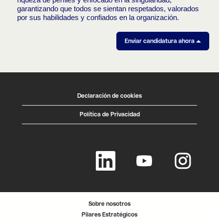
garantizando que todos se sientan respetados, valorados
por sus habilidades y confiados en la organización.
Enviar candidatura ahora
Declaración de cookies
Política de Privacidad
S
S
S
e
e
e
a
a
a
b
b
b
r
r
r
e
e
e
e
e
e
n
n
n
u
u
u
Sobre nosotros
n
n
n
a
a
a
Pilares Estratégicos
n
n
n