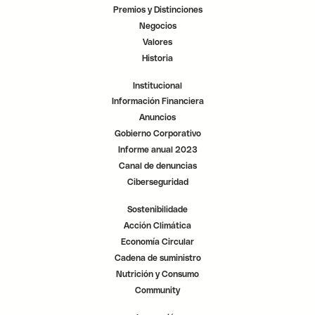
u
u
u
Premios y Distinciones
e
e
e
v
v
v
Negocios
a
a
a
p
p
p
Valores
e
e
e
s
s
s
Historia
t
t
t
a
a
a
ñ
ñ
ñ
Institucional
a
a
a
.
.
.
Información Financiera
Anuncios
Gobierno Corporativo
Informe anual 2023
Canal de denuncias
Ciberseguridad
Sostenibilidade
Acción Climática
Economía Circular
Cadena de suministro
Nutrición y Consumo
Community