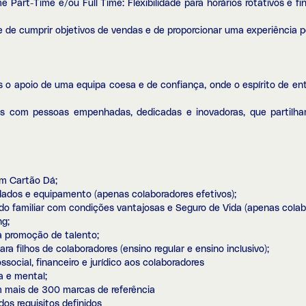
e Part-Time e/ou Full Time: Flexibilidade para horários rotativos e f
de cumprir objetivos de vendas e de proporcionar uma experiência pos
s o apoio de uma equipa coesa e de confiança, onde o espírito de e
rás com pessoas empenhadas, dedicadas e inovadoras, que partilha
em Cartão Dá;
ados e equipamento (apenas colaboradores efetivos);
do familiar com condições vantajosas e Seguro de Vida (apenas colab
ng;
a promoção de talento;
ra filhos de colaboradores (ensino regular e ensino inclusivo);
ocial, financeiro e jurídico aos colaboradores
a e mental;
m mais de 300 marcas de referência
dos requisitos definidos