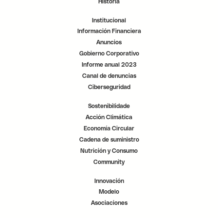
Historia
t
t
t
a
a
a
ñ
ñ
ñ
Institucional
a
a
a
.
.
.
Información Financiera
Anuncios
Gobierno Corporativo
Informe anual 2023
Canal de denuncias
Ciberseguridad
Sostenibilidade
Acción Climática
Economía Circular
Cadena de suministro
Nutrición y Consumo
Community
Innovación
Modelo
Asociaciones