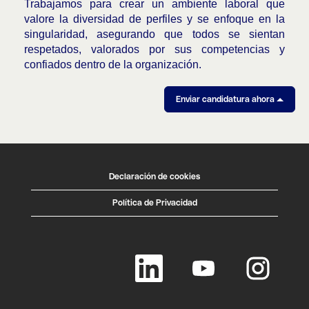
Trabajamos para crear un ambiente laboral que
valore la diversidad de perfiles y se enfoque en la
singularidad, asegurando que todos se sientan
respetados, valorados por sus competencias y
confiados dentro de la organización.
Enviar candidatura ahora
Declaración de cookies
Política de Privacidad
S
S
S
e
e
e
a
a
a
b
b
b
r
r
r
e
e
e
e
e
e