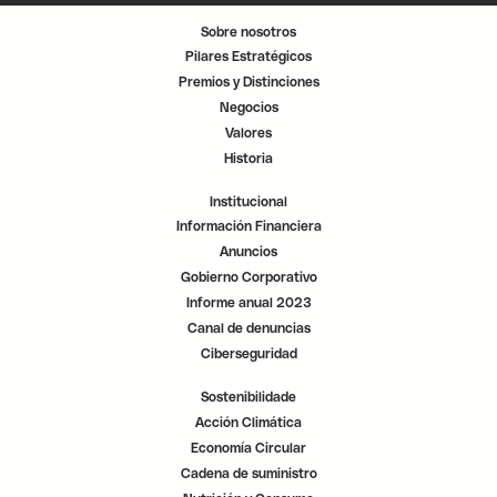
n
n
n
u
u
u
Sobre nosotros
n
n
n
a
a
a
Pilares Estratégicos
n
n
n
u
u
u
Premios y Distinciones
e
e
e
v
v
v
Negocios
a
a
a
p
p
p
Valores
e
e
e
s
s
s
Historia
t
t
t
a
a
a
ñ
ñ
ñ
Institucional
a
a
a
.
.
.
Información Financiera
Anuncios
Gobierno Corporativo
Informe anual 2023
Canal de denuncias
Ciberseguridad
Sostenibilidade
Acción Climática
Economía Circular
Cadena de suministro