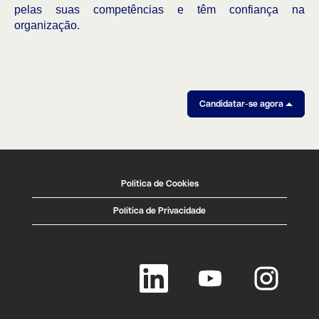
pelas suas competências e têm confiança na
organização.
Candidatar-se agora
Politica de Cookies
Política de Privacidade
A
A
A
b
b
b
r
r
r
e
e
e
n
n
n
u
u
u
m
m
m