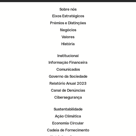
n
n
n
o
o
o
Sobre nós
v
v
v
o
o
o
Eixos Estratégicos
s
s
s
e
e
e
Prémios e Distinções
p
p
p
a
a
a
Negócios
r
r
r
a
a
a
Valores
d
d
d
o
o
o
História
r
r
r
.
.
.
Institucional
Informação Financeira
Comunicados
Governo da Sociedade
Relatório Anual 2023
Canal de Denúncias
Cibersegurança
Sustentabilidade
Ação Climática
Economia Circular
Cadeia de Fornecimento