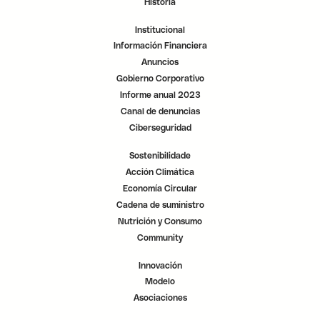
Historia
t
t
t
a
a
a
ñ
ñ
ñ
Institucional
a
a
a
.
.
.
Información Financiera
Anuncios
Gobierno Corporativo
Informe anual 2023
Canal de denuncias
Ciberseguridad
Sostenibilidade
Acción Climática
Economía Circular
Cadena de suministro
Nutrición y Consumo
Community
Innovación
Modelo
Asociaciones