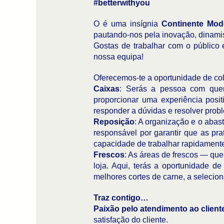
#betterwithyou
O é uma insígnia
Continente Mo
pautando-nos pela inovação, dinamis
Gostas de trabalhar com o público 
nossa equipa!
Oferecemos-te a oportunidade de co
Caixas
: Serás a pessoa com quem
proporcionar uma experiência posit
responder a dúvidas e resolver proble
Reposição
: A organização e o abas
responsável por garantir que as pr
capacidade de trabalhar rapidament
Frescos
: As áreas de frescos — que 
loja. Aqui, terás a oportunidade d
melhores cortes de carne, a seleciona
Traz contigo…
Paixão pelo atendimento ao client
satisfação do cliente.