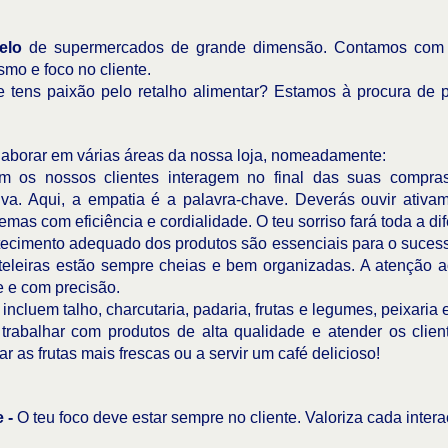
delo
de supermercados de grande dimensão. Contamos com m
mo e foco no cliente.
e tens paixão pelo retalho alimentar? Estamos à procura de 
laborar em várias áreas da nossa loja, nomeadamente:
 os nossos clientes interagem no final das suas compras
iva. Aqui, a empatia é a palavra-chave. Deverás ouvir ativa
mas com eficiência e cordialidade. O teu sorriso fará toda a di
tecimento adequado dos produtos são essenciais para o sucess
ateleiras estão sempre cheias e bem organizadas. A atenção a
e e com precisão.
incluem talho, charcutaria, padaria, frutas e legumes, peixaria
e trabalhar com produtos de alta qualidade e atender os clie
r as frutas mais frescas ou a servir um café delicioso!
e -
O teu foco deve estar sempre no cliente. Valoriza cada intera