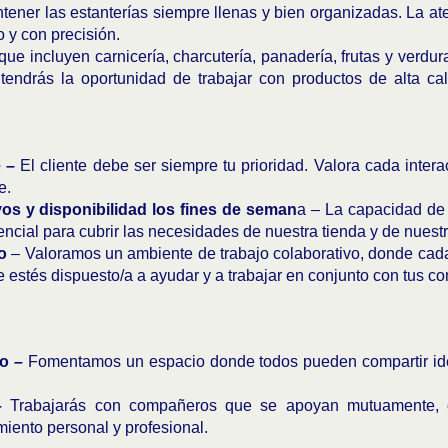
ener las estanterías siempre llenas y bien organizadas. La atenc
o y con precisión.
que incluyen carnicería, charcutería, panadería, frutas y verdur
 tendrás la oportunidad de trabajar con productos de alta cal
e –
El cliente debe ser siempre tu prioridad. Valora cada inter
e.
ivos y disponibilidad los fines de seman
a – La capacidad de 
encial para cubrir las necesidades de nuestra tienda y de nuestr
so
– Valoramos un ambiente de trabajo colaborativo, donde cad
e estés dispuesto/a a ayudar y a trabajar en conjunto con tus 
o –
Fomentamos un espacio donde todos pueden compartir idea
–
Trabajarás con compañeros que se apoyan mutuamente, 
miento personal y profesional.