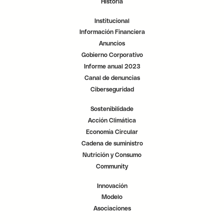
Historia
t
t
t
a
a
a
ñ
ñ
ñ
Institucional
a
a
a
.
.
.
Información Financiera
Anuncios
Gobierno Corporativo
Informe anual 2023
Canal de denuncias
Ciberseguridad
Sostenibilidade
Acción Climática
Economía Circular
Cadena de suministro
Nutrición y Consumo
Community
Innovación
Modelo
Asociaciones