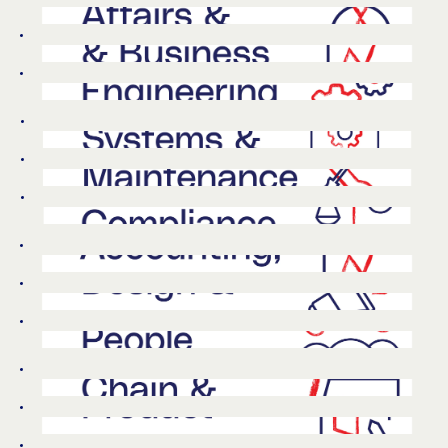
Azambuja. É aqui
que reunimos
uma multitude de
equipas
especializadas,
de áreas tão
distintas que
podem ir do
design de
produto à
engenharia de
sistemas. Em
ambientes
dinâmicos e
modernos,
apelamos ao
espírito de
inovação e
cooperação,
porque somos
uma empresa de
todos e para
todos.