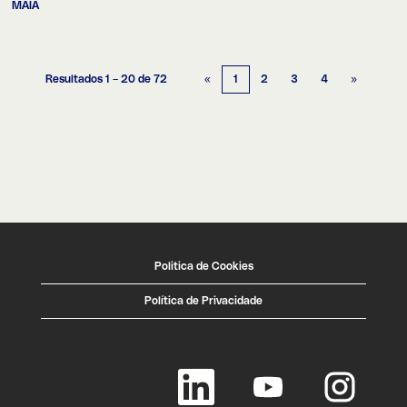
MAIA
Resultados
1 – 20
de
72
«
1
2
3
4
»
Politica de Cookies
Política de Privacidade
A
A
A
b
b
b
r
r
r
e
e
e