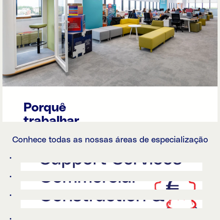
Porquê
trabalhar
nos
Conhece todas as nossas áreas de especialização
nossos
escritórios?
Os escritórios da
MC ficam em
Matosinhos, Maia,
Carnaxide,
Amadora e