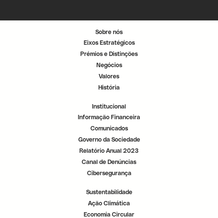
n
n
n
u
u
u
m
m
m
n
n
n
o
o
o
Sobre nós
v
v
v
o
o
o
Eixos Estratégicos
s
s
s
e
e
e
Prémios e Distinções
p
p
p
a
a
a
Negócios
r
r
r
a
a
a
Valores
d
d
d
o
o
o
História
r
r
r
.
.
.
Institucional
Informação Financeira
Comunicados
Governo da Sociedade
Relatório Anual 2023
Canal de Denúncias
Cibersegurança
Sustentabilidade
Ação Climática
Economia Circular