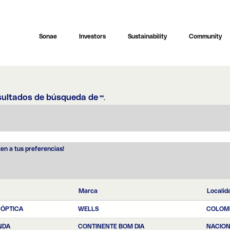
Sonae
Investors
Sustainability
Community
sultados de búsqueda de
"".
ten a tus preferencias!
Marca
Localid
 ÓPTICA
WELLS
COLOM
NDA
CONTINENTE BOM DIA
NACIO