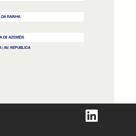
 DA RAINHA
RA DE AZEMÉIS
A | AV. REPUBLICA
S
e
a
b
r
e
e
n