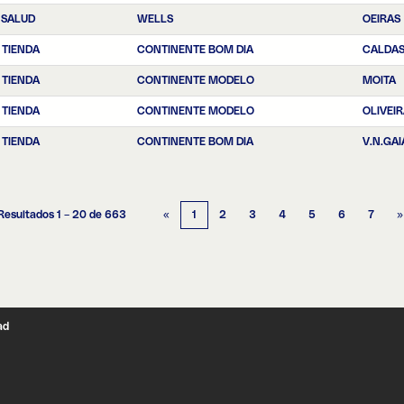
 SALUD
WELLS
OEIRAS
 TIENDA
CONTINENTE BOM DIA
CALDAS
 TIENDA
CONTINENTE MODELO
MOITA
 TIENDA
CONTINENTE MODELO
OLIVEI
 TIENDA
CONTINENTE BOM DIA
V.N.GAI
Resultados
1 – 20
de
663
«
1
2
3
4
5
6
7
»
ad