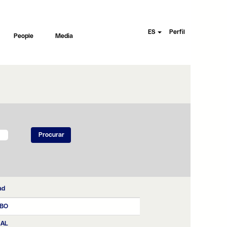
ES
Perfil
People
Media
ad
BO
NAL