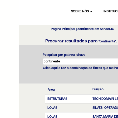
SOBRE NÓS
INSTITU
(p
Página Principal
|
continente em SonaeMC
at
Procurar resultados para
"continente".
Pesquisar por palavra-chave
Clica aqui e faz a combinação de filtros que melho
Função
Área
ESTRUTURAS
TECH DOMAIN L
LOJAS
SILVES_OPERAD
LOJAS
SANTA MARIA D