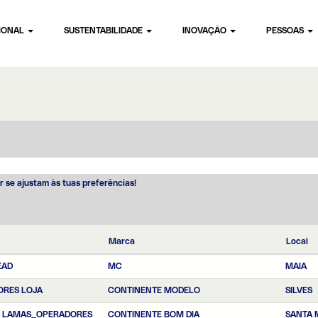
CIONAL
SUSTENTABILIDADE
INOVAÇÃO
PESSOAS
ágina
ual)
r se ajustam às tuas preferências!
Marca
Local
EAD
MC
MAIA
ORES LOJA
CONTINENTE MODELO
SILVES
E LAMAS_OPERADORES
CONTINENTE BOM DIA
SANTA 