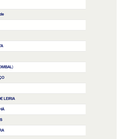
de
TA
POMBAL)
ÇO
DE LEIRIA
HÃ
OS
RA