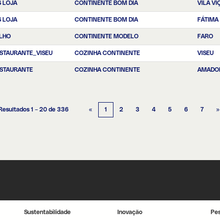
 LOJA
CONTINENTE BOM DIA
VILA V
 LOJA
CONTINENTE BOM DIA
FÁTIMA
LHO
CONTINENTE MODELO
FARO
STAURANTE_VISEU
COZINHA CONTINENTE
VISEU
STAURANTE
COZINHA CONTINENTE
AMADO
Resultados
1 – 20
de
336
«
1
2
3
4
5
6
7
»
Sustentabilidade
Inovação
Pe