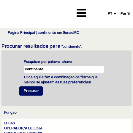
PT
Perfil
(página
Página Principal
|
continente em SonaeMC
atual)
Procurar resultados para
"continente".
Pesquisar por palavra-chave
Clica aqui e faz a combinação de filtros que
melhor se ajustam às tuas preferências!
Função
LOJAS
OPERADOR/A DE LOJA