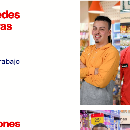
edes
ras
rabajo
ones