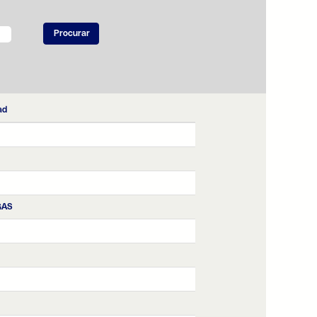
ad
GAS