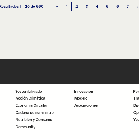
Resultados
1 – 20
de
560
«
1
2
3
4
5
6
7
»
Sostenibilidade
Innovación
Pe
Acción Climática
Modelo
Tr
Economía Circular
Asociaciones
Div
Cadena de suministro
Op
Nutrición y Consumo
Yo
Community