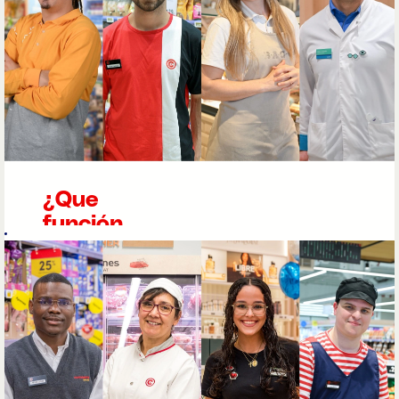
¿Que
función
puedes
ocupar en
nuestras
tiendas?
Descubre los
puestos de
trabajo de