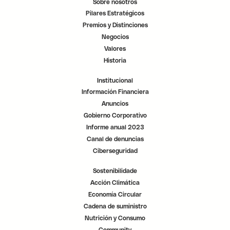
Sobre nosotros
n
n
n
a
a
a
Pilares Estratégicos
n
n
n
u
u
u
Premios y Distinciones
e
e
e
v
v
v
Negocios
a
a
a
p
p
p
Valores
e
e
e
s
s
s
Historia
t
t
t
a
a
a
ñ
ñ
ñ
Institucional
a
a
a
.
.
.
Información Financiera
Anuncios
Gobierno Corporativo
Informe anual 2023
Canal de denuncias
Ciberseguridad
Sostenibilidade
Acción Climática
Economía Circular
Cadena de suministro
Nutrición y Consumo
Community