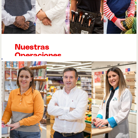
nuestra tienda
Nuestras
Operaciones
de Tienda
Cada día es
diferente para
quienes trabajan
en operaciones.
Como parte de
las operaciones
de la tienda,
garantizarás el
ritmo diario junto
a tu equipo,
formando parte
de todo el ciclo de
servicio de