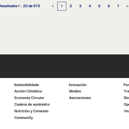
Resultados
1 – 20
de
573
«
1
2
3
4
5
6
7
»
Sostenibilidade
Innovación
Pe
Acción Climática
Modelo
Tr
Economía Circular
Asociaciones
Div
Cadena de suministro
Op
Nutrición y Consumo
Yo
Community