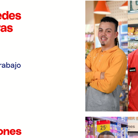
edes
ras
rabajo
ones