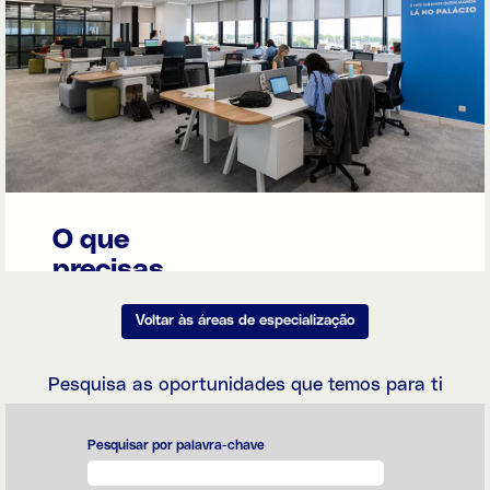
O que
precisas
de saber
Voltar às áreas de especialização
A confiança dos
clientes das
nossas marcas é
Pesquisa as oportunidades que temos para ti
cuidada
diariamente pelas
equipas de
Pesquisar por palavra-chave
Marketing,
Design &
Customer