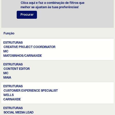
Insights
. A cada
Clica aqui e faz a combinação de filtros que
dia, assumem
melhor se ajustam às tuas preferências!
uma abordagem
centrada na
compreensão
profunda dos
insights de
consumo para
Função
promover uma
identidade
ESTRUTURAS
distintiva e
CREATIVE PROJECT COORDINATOR
fortalecer a
MC
relação com o
MATOSINHOS/CARNAXIDE
cliente.
ESTRUTURAS
CONTENT EDITOR
MC
MAIA
ESTRUTURAS
CUSTOMER EXPERIENCE SPECIALIST
WELLS
CARNAXIDE
ESTRUTURAS
SOCIAL MEDIA LEAD