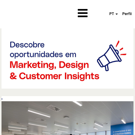
PT
Perfil
Marketing,
Design
&
Customers
Insights