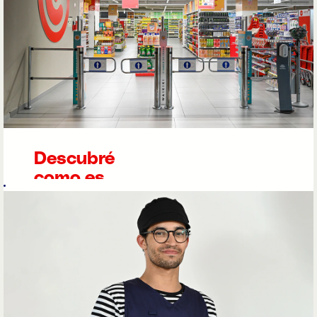
Descubré
como es
trabajar
en
Continente
Modelo
Continente
Modelo
es
nuestra marca de