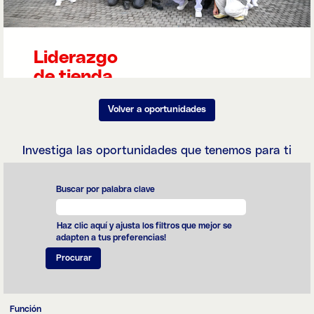
bolsas de los
clientes. Para
asegurarnos de
que nuestro
personal es
Liderazgo
experto en venta
de tienda
minorista de
alimentos,
invertimos en
El liderazgo en un
Volver a oportunidades
formación
contexto
continua todos
minorista requiere
los días.
un gran sentido
Investiga las oportunidades que tenemos para ti
comercial y
enfoque en las
personas: más
que coordinar
Buscar por palabra clave
operaciones,
queremos que
nuestros líderes
Haz clic aquí y ajusta los filtros que mejor se
sean capaces de
adapten a tus preferencias!
implicar, inspirar y
supervisar de
cerca a sus
equipos.
Función