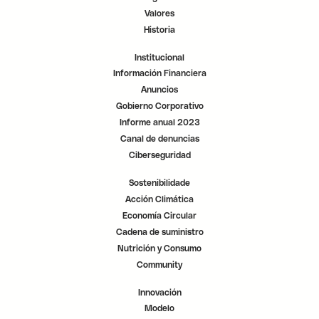
a
a
a
p
p
p
Valores
e
e
e
s
s
s
Historia
t
t
t
a
a
a
ñ
ñ
ñ
Institucional
a
a
a
.
.
.
Información Financiera
Anuncios
Gobierno Corporativo
Informe anual 2023
Canal de denuncias
Ciberseguridad
Sostenibilidade
Acción Climática
Economía Circular
Cadena de suministro
Nutrición y Consumo
Community
Innovación
Modelo